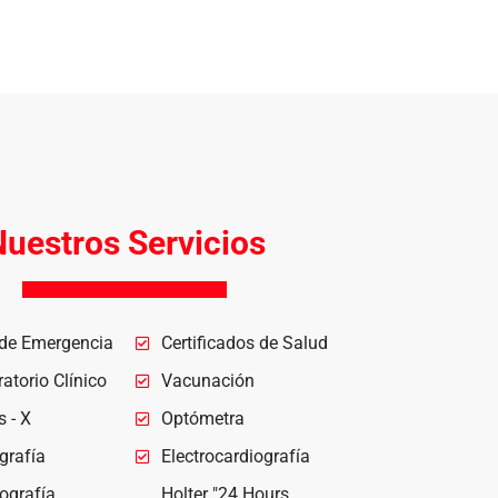
uestros Servicios
 de Emergencia
Certificados de Salud
atorio Clínico
Vacunación
 - X
Optómetra
grafía
Electrocardiografía
grafía
Holter "24 Hours