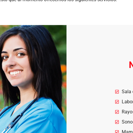
N
Sala
Labor
Rayos
Sono
Mamo