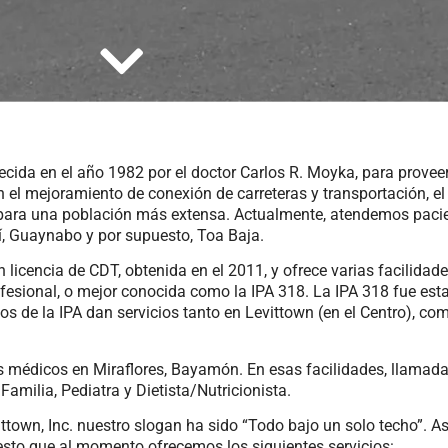
lecida en el año 1982 por el doctor Carlos R. Moyka, para provee
 el mejoramiento de conexión de carreteras y transportación, el
 para una población más extensa. Actualmente, atendemos pacie
, Guaynabo y por supuesto, Toa Baja.
 licencia de CDT, obtenida en el 2011, y ofrece varias facilidad
fesional, o mejor conocida como la IPA 318. La IPA 318 fue est
s de la IPA dan servicios tanto en Levittown (en el Centro), c
s médicos en Miraflores, Bayamón. En esas facilidades, llamada 
amilia, Pediatra y Dietista/Nutricionista.
ttown, Inc. nuestro slogan ha sido “Todo bajo un solo techo”. A
 esto que al momento ofrecemos los siguientes servicios: