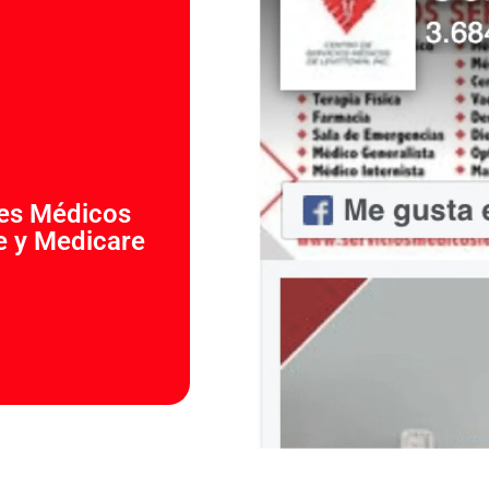
nes Médicos
re y Medicare